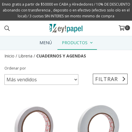
Envio gratis a partir de $50000 en CABA y Alrededores / 10% DE DESCUENTO
abonando con transferencia , deposito o en efectivo (efectivo solo olo en el
local) / 3 cuotas SIN INTERES sin monto minimo de compra
0
MENÚ
PRODUCTOS
Inicio
/
Libreria
/
CUADERNOS Y AGENDAS
Ordenar por
FILTRAR