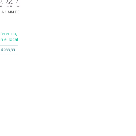
 A 1 MM DE
ferencia,
n el local
e
$933,33