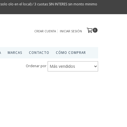
olo olo en el local) / 3 cuotas SIN INTERES sin monto minimo
0
CREAR CUENTA
INICIAR SESIÓN
A
MARCAS
CONTACTO
CÓMO COMPRAR
Ordenar por