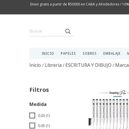
Envio gratis a partir de $50000 en CABA y Alrededores / 10%
INICIO
PAPELES
SOBRES
EMBALAJE
Inicio
Libreria
ESCRITURA Y DIBUJO
Marcad
/
/
/
Filtros
Medida
0.03 (1)
0.05 (1)