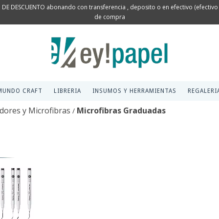
 DE DESCUENTO abonando con transferencia , deposito o en efectivo (efectivo s
de compra
MUNDO CRAFT
LIBRERIA
INSUMOS Y HERRAMIENTAS
REGALERI
ores y Microfibras
Microfibras Graduadas
/